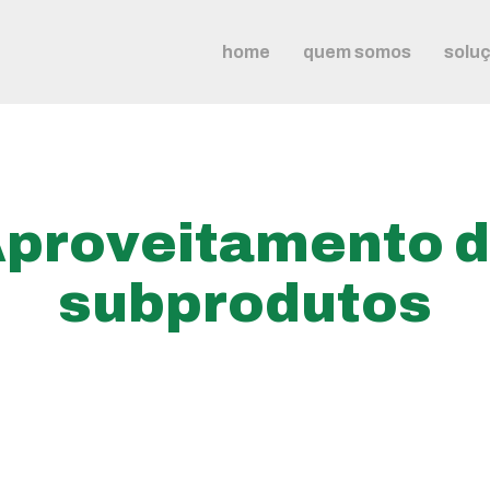
home
quem somos
solu
proveitamento 
subprodutos